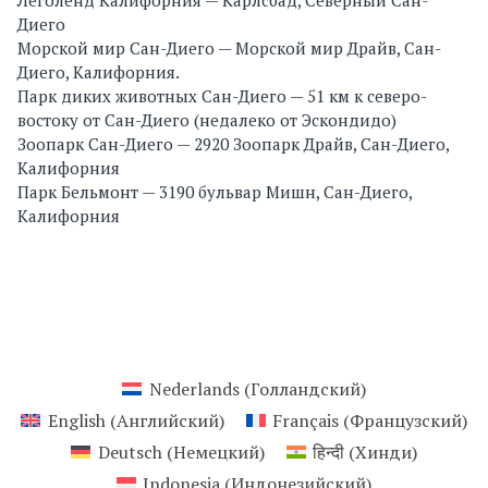
Диего
Морской мир Сан-Диего — Морской мир Драйв, Сан-
Диего, Калифорния.
Парк диких животных Сан-Диего — 51 км к северо-
востоку от Сан-Диего (недалеко от Эскондидо)
Зоопарк Сан-Диего — 2920 Зоопарк Драйв, Сан-Диего,
Калифорния
Парк Бельмонт — 3190 бульвар Мишн, Сан-Диего,
Калифорния
Nederlands
(
Голландский
)
English
(
Английский
)
Français
(
Французский
)
Deutsch
(
Немецкий
)
हिन्दी
(
Хинди
)
Indonesia
(
Индонезийский
)