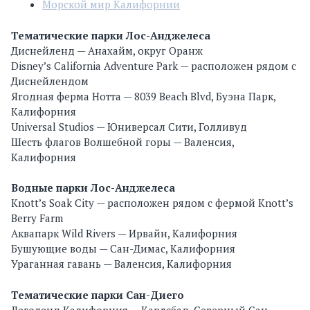
Морской мир Калифорнии
Тематические парки Лос-Анджелеса
Диснейленд — Анахайм, округ Оранж
Disney’s California Adventure Park — расположен рядом с
Диснейлендом
Ягодная ферма Нотта — 8039 Beach Blvd, Буэна Парк,
Калифорния
Universal Studios — Юниверсал Сити, Голливуд
Шесть флагов Волшебной горы — Валенсия,
Калифорния
Водные парки Лос-Анджелеса
Knott’s Soak City — расположен рядом с фермой Knott’s
Berry Farm
Аквапарк Wild Rivers — Ирвайн, Калифорния
Бушующие воды — Сан-Димас, Калифорния
Ураганная гавань — Валенсия, Калифорния
Тематические парки Сан-Диего
Леголенд Калифорния — Карлсбад, Северный Сан-